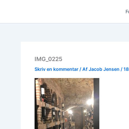
Gå
til
F
indholdet
IMG_0225
Skriv en kommentar
/ Af
Jacob Jensen
/
18