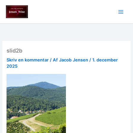
Gå
til
indholdet
slid2b
Skriv en kommentar
/ Af
Jacob Jensen
/
1. december
2025