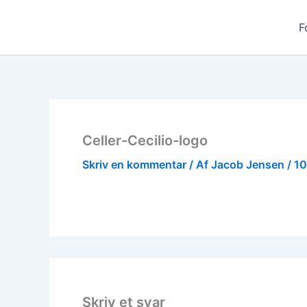
Gå
til
F
indholdet
Celler-Cecilio-logo
Skriv en kommentar
/ Af
Jacob Jensen
/
10
Skriv et svar