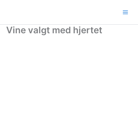
Gå
til
indholdet
Vine valgt med hjertet