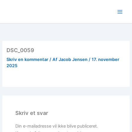
Gå
til
indholdet
DSC_0059
Skriv en kommentar
/ Af
Jacob Jensen
/
17. november
2025
Skriv et svar
Din e-mailadresse vil ikke blive publiceret.