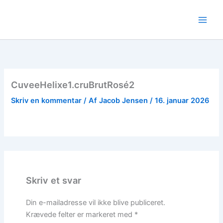
Gå
til
indholdet
CuveeHelixe1.cruBrutRosé2
Skriv en kommentar
/ Af
Jacob Jensen
/
16. januar 2026
Skriv et svar
Din e-mailadresse vil ikke blive publiceret.
Krævede felter er markeret med
*