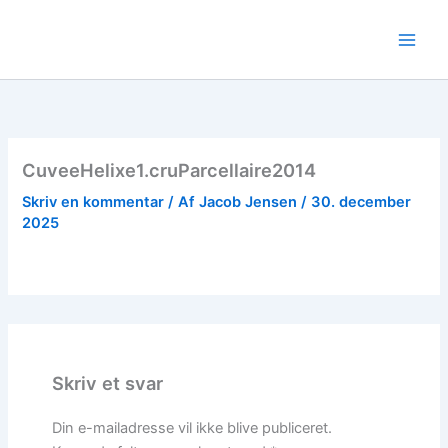
Gå
til
indholdet
CuveeHelixe1.cruParcellaire2014
Skriv en kommentar
/ Af
Jacob Jensen
/
30. december
2025
Skriv et svar
Din e-mailadresse vil ikke blive publiceret.